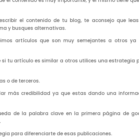
que el contenido es muy importante, y el mismo tiene que
scribir el contenido de tu blog, te aconsejo que leas
ma y busques alternativas.
bimos artículos que son muy semejantes a otros ya
si tu artículo es similar a otros utilices una estrategia 
as o de terceros.
dar más credibilidad ya que estas dando una informa
queda de la palabra clave en la primera página de go
.
tegia para diferenciarte de esas publicaciones.