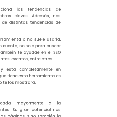
rciona las tendencias de
abras claves. Además, nos
n de distintas tendencias de
ramienta o no suele usarla,
n cuenta, no solo para buscar
 también te ayudae en el SEO
ntes, eventos, entre otros.
a y está completamente en
que tiene esta herramienta es
o te los mostrará.
focada mayormente a la
antes. Su gran potencial nos
ras páginas, sino también la